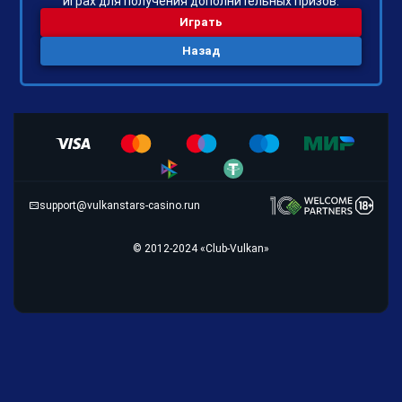
играх для получения дополнительных призов.
Играть
Назад
support@vulkanstars-casino.run
© 2012-2024
«Club-Vulkan»