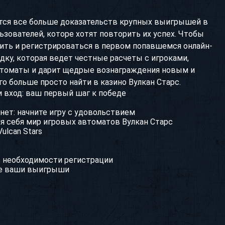
тся все больше доказательств крупных выигрышей в
ьзователей, которе хотят повторить их успех. Чтобы
шить и регистрироваться в первом попавшемся онлайн-
дку, которая ведет честные расчеты с игроками,
втоматы и дарит щедрые вознаграждения новым и
го больше просто найти в казино Вулкан Старс.
и вход: ваш первый шаг к победе
инет: начните игру с удовольствием
ля себя мир игровых автоматов Вулкан Старс
ulсan Stars
з необходимости регистрации
йте ваши выигрыши