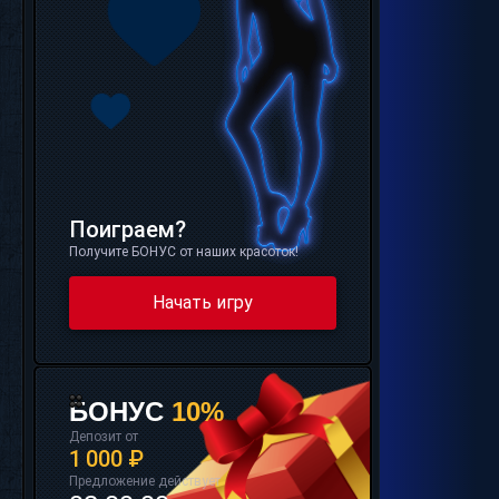
Поиграем?
Получите БОНУС от наших красоток!
Начать игру
БОНУС
10%
Депозит от
1 000 ₽
Предложение действует