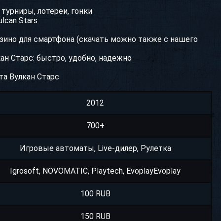
 турниры, лотереи, гонки
lcan Stars
ино для смартфона (скачать можно также с нашего
н Старс: быстро, удобно, надежно
та Вулкан Старс
2012
700+
Игровые автоматы, Live-дилер, Рулетка
Igrosoft, NOVOMATIC, Playtech, EvoplayEvoplay
100 RUB
150 RUB