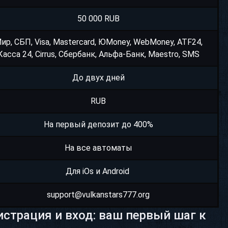
50 000 RUB
ир, СБП, Visa, Mastercard, ЮMoney, WebMoney, ATF24,
Касса 24, Cirrus, Сбербанк, Альфа-Банк, Maestro, SMS
До двух дней
RUB
На первый депозит до 400%
На все автоматы
Для iOs и Android
support@vulkanstars777.org
истрация и вход: ваш первый шаг к