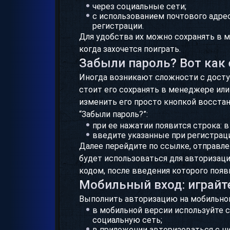
через социальные сети;
с использованием почтового адрес
регистрации.
Для удобства их можно сохранять в м
когда захочется поиграть.
Забыли пароль? Вот как 
Иногда возникают сложности с доступ
стоит его сохранять в менеджере или 
изменить его просто кнопкой восстан
“Забыли пароль?”:
при ее нажатии появится строка: в
введите указанные при регистраци
Далее перейдите по ссылке, отправле
будет использоваться для авторизаци
кодом, после введения которого появ
Мобильный вход: играйте
Выполнить авторизацию на мобильном
в мобильной версии используйте с
социальную сеть;
в приложении авторизоваться с ни