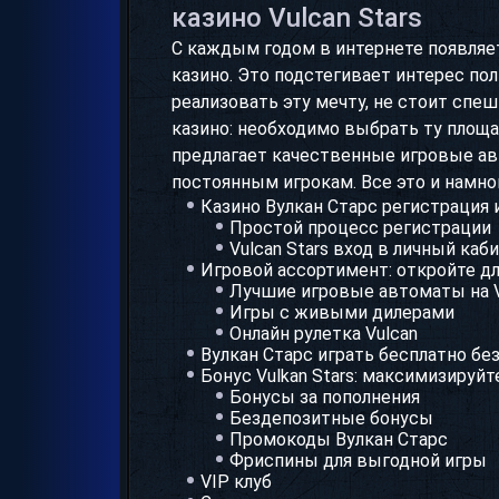
казино Vulcan Stars
С каждым годом в интернете появляе
казино. Это подстегивает интерес пол
реализовать эту мечту, не стоит спе
казино: необходимо выбрать ту площа
предлагает качественные игровые а
постоянным игрокам. Все это и намно
Казино Вулкан Старс регистрация 
Простой процесс регистрации
Vulcan Stars вход в личный каб
Игровой ассортимент: откройте д
Лучшие игровые автоматы на V
Игры с живыми дилерами
Онлайн рулетка Vulcan
Вулкан Старс играть бесплатно бе
Бонус Vulkan Stars: максимизиру
Бонусы за пополнения
Бездепозитные бонусы
Промокоды Вулкан Старс
Фриспины для выгодной игры
VIP клуб